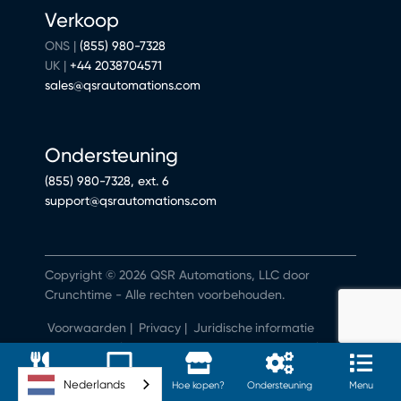
Verkoop
ONS |
(855) 980-7328
UK |
+44 2038704571
sales@qsrautomations.com
Ondersteuning
(855) 980-7328, ext. 6
support@qsrautomations.com
Copyright © 2026 QSR Automations, LLC door
Crunchtime - Alle rechten voorbehouden.
Voorwaarden
|
Privacy
|
Juridische
informatie
Mijn persoonlijke gegevens niet verkopen of delen
Nederlands
Software
Hardware
Hoe kopen?
Ondersteuning
Menu