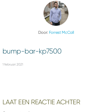
Door:
Forrest McCall
bump-bar-kp7500
1 februari 2021
Interacties
LAAT EEN REACTIE ACHTER
met