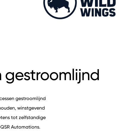
 gestroomlijnd
cessen gestroomlijnd
ehouden, winstgevend
etens tot zelfstandige
n QSR Automations.