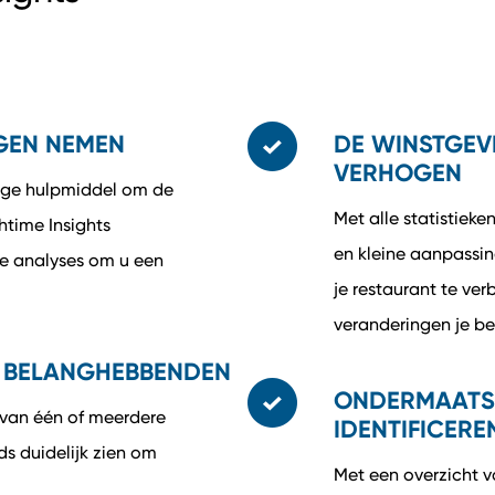
NGEN NEMEN
DE WINSTGEV
VERHOGEN
ige hulpmiddel om de
Met alle statistiek
htime Insights
en kleine aanpassi
he analyses om u een
je restaurant te ve
veranderingen je be
R BELANGHEBBENDEN
ONDERMAATS 
 van één of meerdere
IDENTIFICERE
nds duidelijk zien om
Met een overzicht va