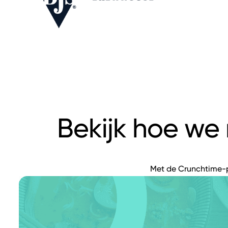
Bekijk hoe we
Met de Crunchtime-p
om de nauwkeurighei
te blijven en nog vee
vestigingen – die