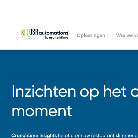
Ga
Overslaan
naar
naar
primaire
hoofdinhoud
navigatie
Oplossingen
Wie we va
BEDRIJFSINFORMATIE VERBETEREN
Inzichten op het 
moment
Crunchtime Insights
helpt u om uw restaurant slimmer e