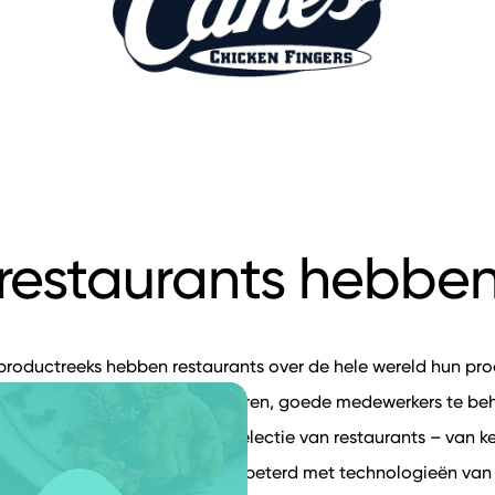
 restaurants hebben
roductreeks hebben restaurants over de hele wereld hun pro
d van bestellingen te verbeteren, goede medewerkers te b
l meer. Hieronder vind je een selectie van restaurants – van k
 hun bedrijfsvoering hebben verbeterd met technologieën va